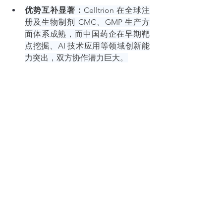
优势互补显著：
Celltrion 在全球注
册及生物制剂 CMC、GMP 生产方
面体系成熟，而中国药企在早期靶
点挖掘、AI 技术应用等领域创新能
力突出，双方协作潜力巨大。
文化沟通顺畅：
作为亚洲近邻，
Celltrion 更理解中国药企的出海诉
求，且已与多家中国企业达成战略
合作，合作基础扎实。
如何申请?
申请截止日：
2025 年 6 月 30 日
医疗创新国际合作平台 VentureBlick 
Discovery
 是申请本次创新合作的唯一渠
道。请按以下步骤操作：