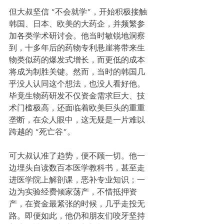
但大叔坚信 “不会就学”，开始积极接触
韩国、日本、欧美的大药企，并频繁参
加各类学术研讨会。他当时敏锐地洞察
到，十多年后的药物专利悬崖将带来生
物类似药的爆发式增长，而更低的成本
将成为制胜关键。然而，当时的韩国几
乎没人认同这个想法，也没人看好他。
毕竟生物药研发不仅资金需求巨大、技
术门槛极高，还面临着欧美巨头的重重
垄断，在众人眼中，这无疑是一片难以
跨越的 “死亡谷”。
可大叔认准了趋势，便不顾一切。他一
边埋头自读数百本医学教科书，甚至走
进医学院上解剖课，恶补专业知识；一
边为实验经费倾家荡产，不惜抵押资
产，在资金最紧张的时候，几乎走投无
路。即便如此，他仍和朋友们咬牙坚持