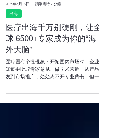
2025年6月19日
讀畢需時 7 分鐘
出海
医疗出海千万别硬刚，让全
球 6500+专家成为你的“海
外大脑”
医疗圈有个怪现象：开拓国内市场时，企业都
知道要听取专家意见、做学术营销，从产品研
发到市场推广，处处离不开专业背书。但一到
出海环节，不少企业却突然只关心扎堆参加展
会、疯狂招经销商。背后四大痛点全由“线上
问诊式”专家合作来破解！